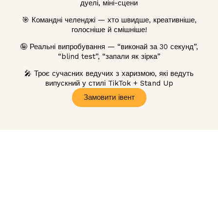
дуелі, міні-сцени
🎯 Командні челенджі — хто швидше, креативніше,
голосніше й смішніше!
🤪 Реальні випробування — “виконай за 30 секунд”,
“blind test”, “запали як зірка”
🎤 Троє сучасних ведучих з харизмою, які ведуть
випускний у стилі TikTok + Stand Up
Замовити івент