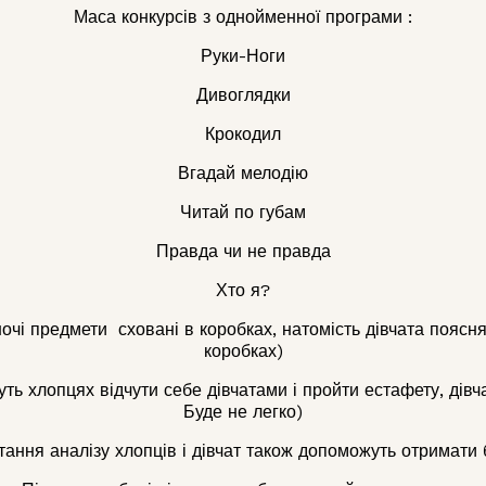
Маса конкурсів з однойменної програми :
Руки-Ноги
Дивоглядки
Крокодил
Вгадай мелодію
Читай по губам
Правда чи не правда
Хто я?
ночі предмети сховані в коробках, натомість дівчата поясн
коробках)
ть хлопцях відчути себе дівчатами і пройти естафету, дівч
Буде не легко)
тання аналізу хлопців і дівчат також допоможуть отримати 