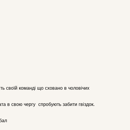
ять своїй команді що сховано в чоловічих
ата в свою чергу спробують забити гвіздок.
бал