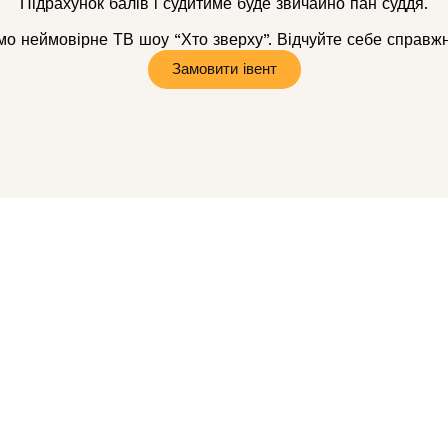
Підрахунок балів і судитиме буде звичайно пан суддя.
о неймовірне ТВ шоу “Хто зверху”. Відчуйте себе справжн
Замовити івент