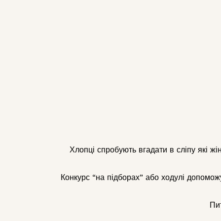
Хлопці спробують вгадати в сліпу які жі
Конкурс “на підборах” або ходулі допоможу
Пи