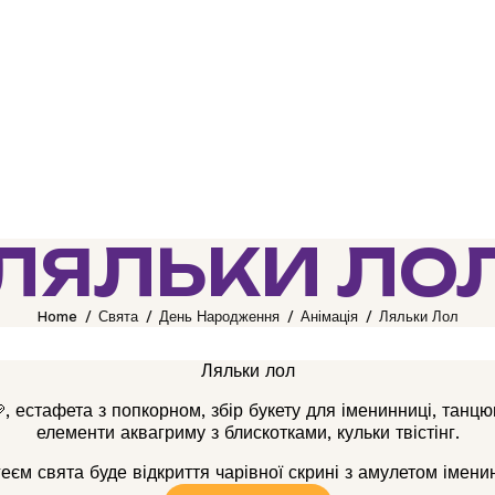
ЛЯЛЬКИ ЛО
Home
Свята
День Народження
Анімація
Ляльки Лол
Ляльки лол
, естафета з попкорном, збір букету для іменинниці, танцю
елементи аквагриму з блискотками, кульки твістінг.
еєм свята буде відкриття чарівної скрині з амулетом імени