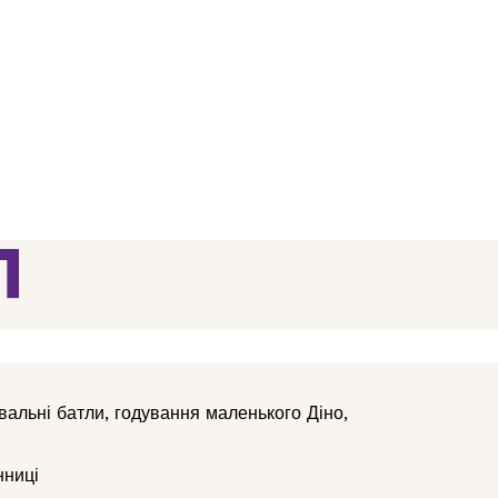
Л
вальні батли, годування маленького Діно,
нниці