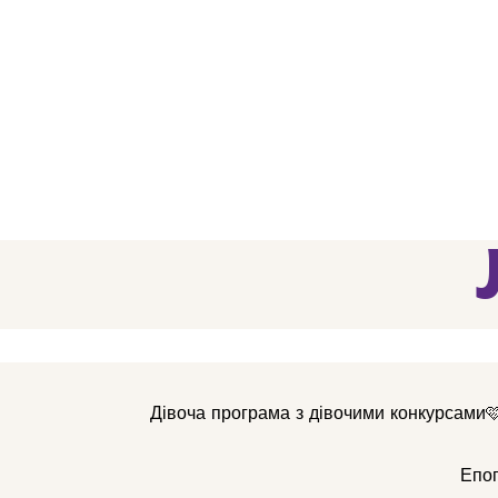
Дівоча програма з дівочими конкурсами🩷
Епог